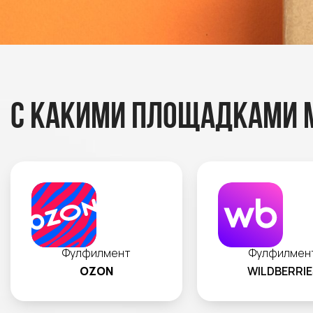
С какими площадками 
Фулфилмент
Фулфилмен
OZON
WILDBERRIE