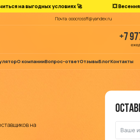
а выгодных условиях 🚀
💥 Весенняя акция
Почта: ooocrossff@yandex.ru
+7 97
ежед
улятор
О компании
Вопрос-ответ
Отзывы
Блог
Контакты
Остав
оставщиков на