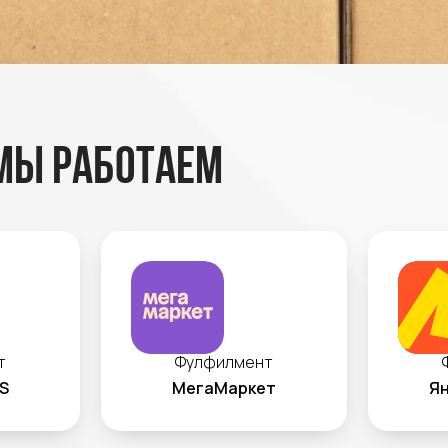
мы работаем
т
Фулфилмент
S
МегаМаркет
Ян