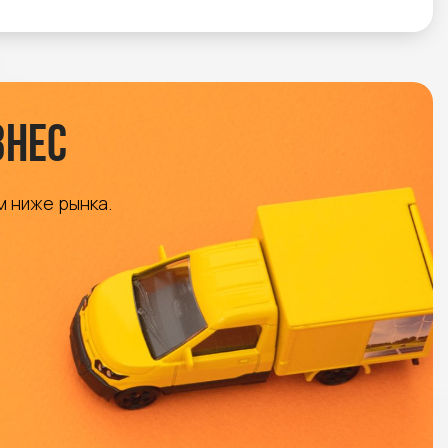
знес
м ниже рынка.