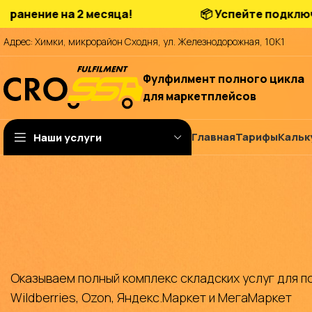
е на 2 месяца!
📦 Успейте подключиться н
Адрес: Химки, микрорайон Сходня, ул. Железнодорожная, 10К1
Фулфилмент полного цикла
для маркетплейсов
Главная
Тарифы
Кальк
Наши услуги
Оказываем полный комплекс складских услуг для п
Wildberries, Ozon, Яндекс.Маркет и МегаМаркет