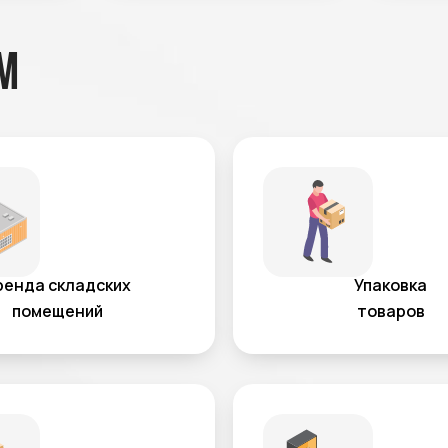
м
ренда складских
Упаковка
помещений
товаров