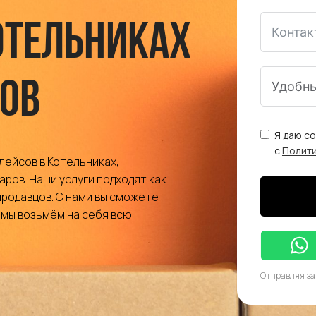
отельниках
ов
Я даю с
с
Полит
ейсов в Котельниках,
ров. Наши услуги подходят как
 продавцов. С нами вы сможете
 мы возьмём на себя всю
Отправляя за