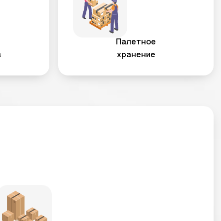
Палетное
в
хранение