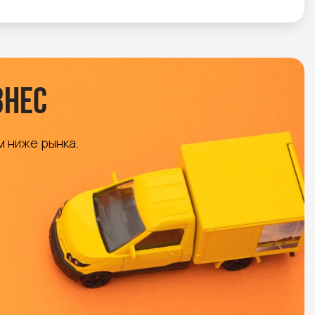
знес
м ниже рынка.