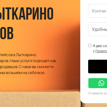
ыткарино
ов
Я даю с
с
Полит
лейсов в Лыткарино,
ров. Наши услуги подходят как
 продавцов. С нами вы сможете
 мы возьмём на себя всю
Отправляя за