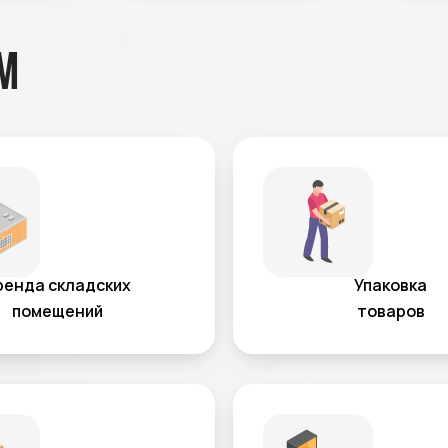
м
ренда складских
Упаковка
помещений
товаров