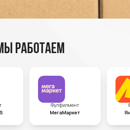
мы работаем
т
Фулфилмент
S
МегаМаркет
Ян