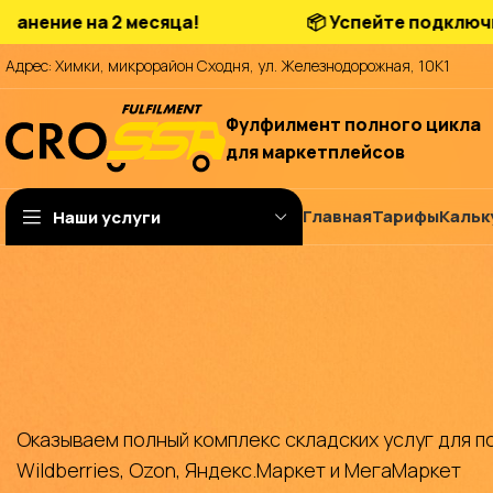
 на 2 месяца!
📦 Успейте подключиться на
Адрес: Химки, микрорайон Сходня, ул. Железнодорожная, 10К1
Фулфилмент полного цикла
для маркетплейсов
Главная
Тарифы
Кальк
Наши услуги
Оказываем полный комплекс складских услуг для п
Wildberries, Ozon, Яндекс.Маркет и МегаМаркет