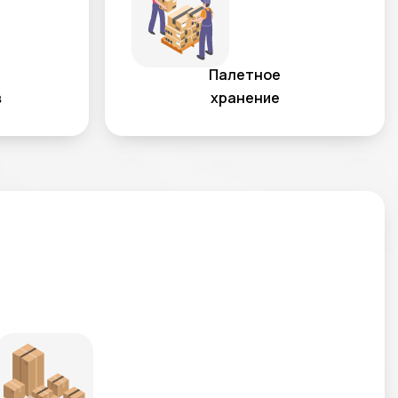
Палетное
в
хранение