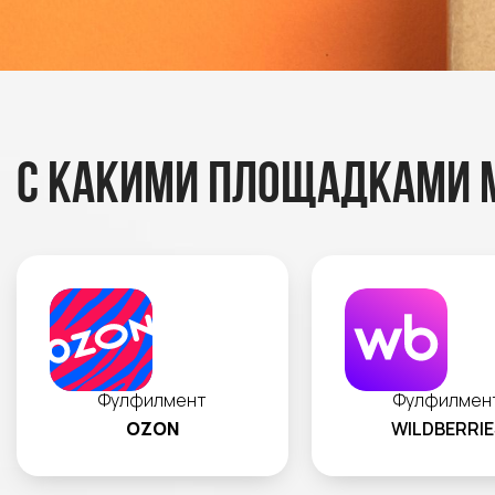
С какими площадками 
Фулфилмент
Фулфилмен
OZON
WILDBERRIE