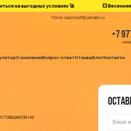
 выгодных условиях 🚀
💥 Весенняя акция
Почта: ooocrossff@yandex.ru
+7 97
ежед
улятор
О компании
Вопрос-ответ
Отзывы
Блог
Контакты
Остав
оставщиков на