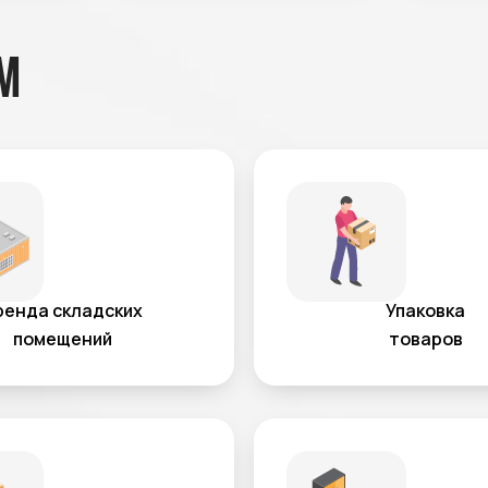
м
ренда складских
Упаковка
помещений
товаров