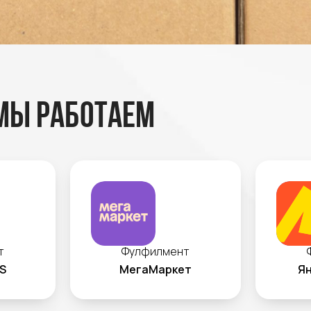
мы работаем
т
Фулфилмент
S
МегаМаркет
Ян