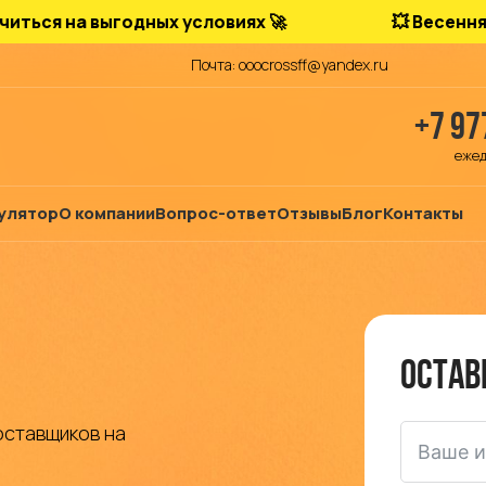
а выгодных условиях 🚀
💥 Весенняя акция
Почта: ooocrossff@yandex.ru
+7 97
ежед
улятор
О компании
Вопрос-ответ
Отзывы
Блог
Контакты
Остав
оставщиков на