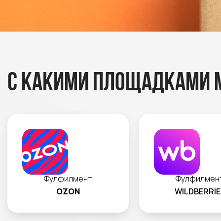
С какими площадками 
Фулфилмент
Фулфилмен
OZON
WILDBERRIE