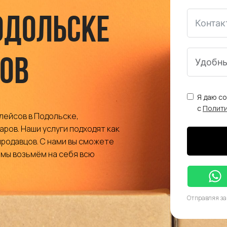
одольске
ов
Я даю с
с
Полит
лейсов в Подольске,
ров. Наши услуги подходят как
 продавцов. С нами вы сможете
 мы возьмём на себя всю
Отправляя за