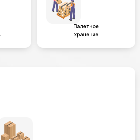
Палетное
в
хранение