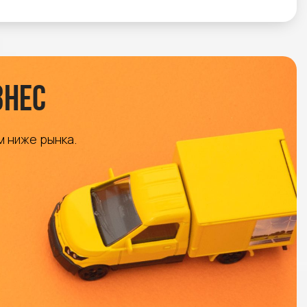
знес
м ниже рынка.