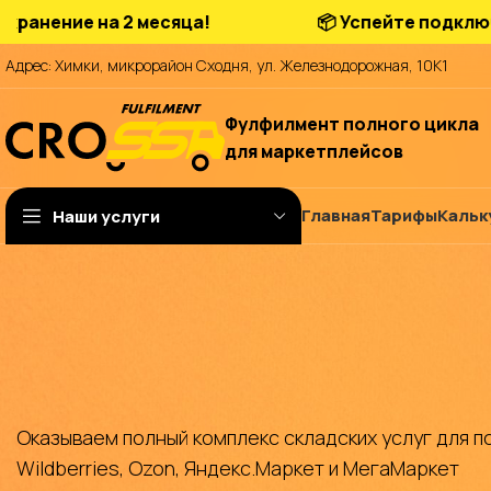
е на 2 месяца!
📦 Успейте подключиться н
Адрес: Химки, микрорайон Сходня, ул. Железнодорожная, 10К1
Фулфилмент полного цикла
для маркетплейсов
Главная
Тарифы
Кальк
Наши услуги
Оказываем полный комплекс складских услуг для п
Wildberries, Ozon, Яндекс.Маркет и МегаМаркет