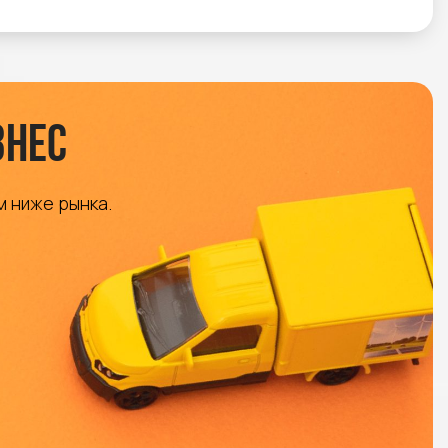
знес
м ниже рынка.