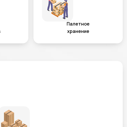
Палетное
в
хранение