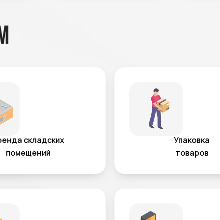
м
ренда складских
Упаковка
помещений
товаров