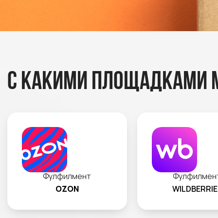
С какими площадками 
Фулфилмент
Фулфилмен
OZON
WILDBERRIE