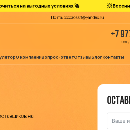
на выгодных условиях 🚀
💥 Весенняя акция
Почта: ooocrossff@yandex.ru
+7 97
ежед
улятор
О компании
Вопрос-ответ
Отзывы
Блог
Контакты
Остав
оставщиков на