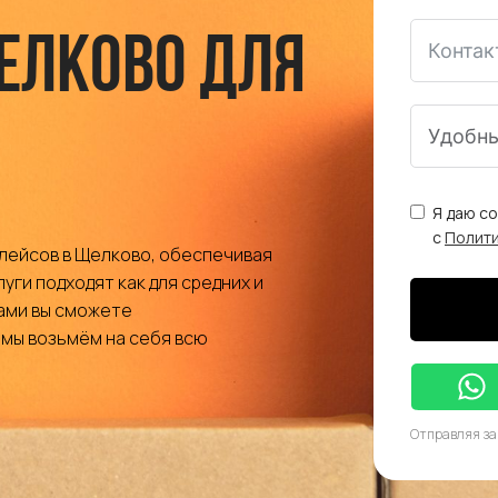
елково для
Я даю с
с
Полит
лейсов в Щелково, обеспечивая
уги подходят как для средних и
нами вы сможете
 мы возьмём на себя всю
Отправляя за