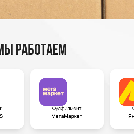
мы работаем
т
Фулфилмент
S
МегаМаркет
Ян