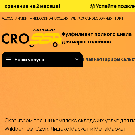
ие на 2 месяца!
📦 Успейте подключиться 
Адрес: Химки, микрорайон Сходня, ул. Железнодорожная, 10К1
Фулфилмент полного цикла
для маркетплейсов
Главная
Тарифы
Кальк
Наши услуги
Оказываем полный комплекс складских услуг для п
Wildberries, Ozon, Яндекс.Маркет и МегаМаркет