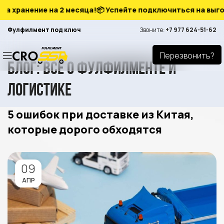
а хранение на 2 месяца!
📦 Успейте подключиться на выгодн
Фулфилмент под ключ
Звоните:
+7 977 624-51-62
Перезвонить?
Блог: всё о фулфилменте и
логистике
5 ошибок при доставке из Китая,
которые дорого обходятся
09
АПР