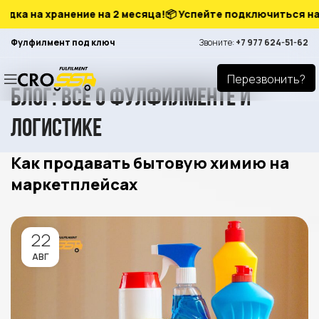
а на хранение на 2 месяца!
📦 Успейте подключиться на вы
Фулфилмент под ключ
Звоните:
+7 977 624-51-62
Перезвонить?
Блог: всё о фулфилменте и
логистике
Как продавать бытовую химию на
маркетплейсах
22
АВГ