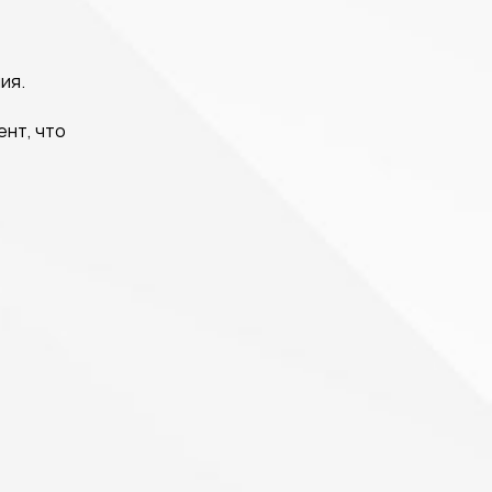
ия.
нт, что