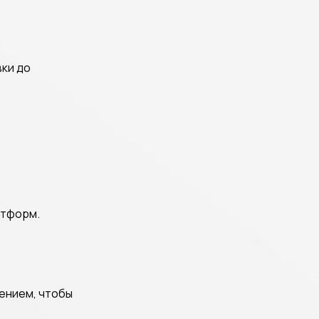
вки до
латформ.
нением, чтобы