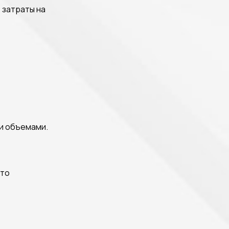
 затраты на
ми объемами.
Это