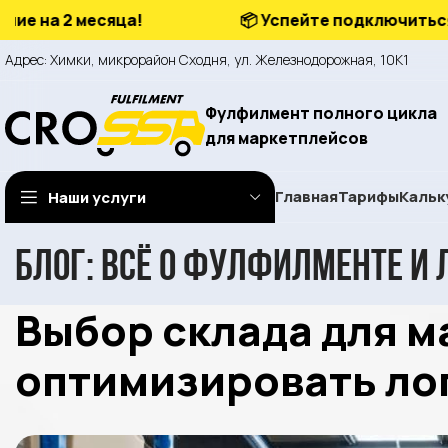
 2 месяца!
📦 Успейте подключиться на вы
Адрес: Химки, микрорайон Сходня, ул. Железнодорожная, 10К1
Фулфилмент полного цикла
для маркетплейсов
Главная
Тарифы
Кальк
Наши услуги
Блог: всё о фулфилменте и 
Выбор склада для м
оптимизировать ло