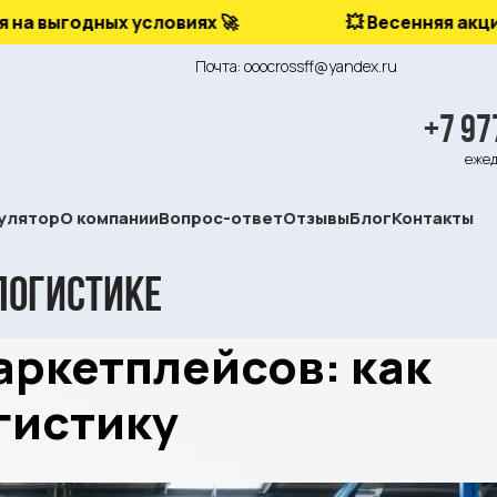
годных условиях 🚀
💥 Весенняя акция
Почта: ooocrossff@yandex.ru
+7 97
ежед
улятор
О компании
Вопрос-ответ
Отзывы
Блог
Контакты
логистике
аркетплейсов: как
гистику